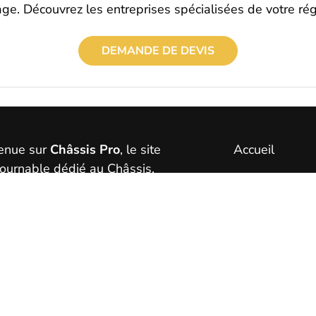
ge. Découvrez les entreprises spécialisées de votre rég
DEMANDE DE DEVIS
enue sur
Châssis Pro
, le site
Accueil
tournable dédié au Châssis.
Vitrages
ous soyez un professionnel
 passionné, découvrez tout ce
Portes de gar
y a à savoir sur ce produit
DEVIS
pensable.