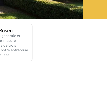
Rosen
 générale et
ur mesure
s de trois
 notre entreprise
alisée …