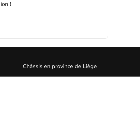
ion !
Châssis en province de Liège
Châssis en province de Hainaut
age
Châssis dans le Brabant wallon
Châssis à Bruxelles
Châssis à Namur
Châssis en province de Luxembourg