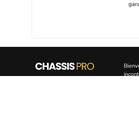
gara
Bienv
incon
Qualité des services de
Acier
Que v
Corten :
ou un
4,8
étoiles sur
154
avis
qu'il 
indis