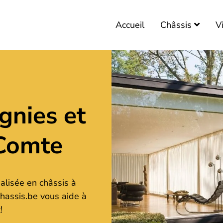
Chassis en Bois
VITRAGES
Accueil
Châssis
V
PORTES DE GARAGE
DEVIS
gnies et
-Comte
alisée en châssis à
hassis.be vous aide à
!