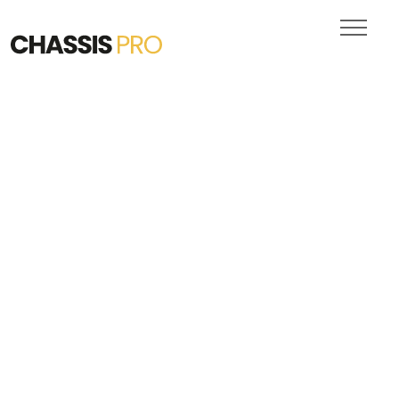
Chassis en Bois
VITRAGES
PORTES DE GARAGE
DEVIS