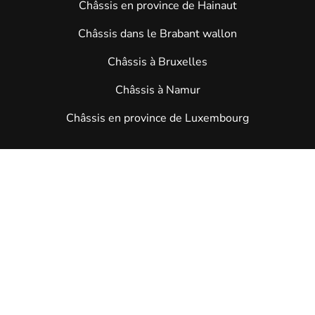
Châssis en province de Hainaut
Châssis dans le Brabant wallon
Châssis à Bruxelles
Châssis à Namur
Châssis en province de Luxembourg
Home
»
Services
»
Châssis en province de Liège
»
Châssis à Anthisnes,
Clavier et Tinlot
© 2024 Châssis Pro. Tous droits réservés.
Mentions légales
•
Politique de confidentialité
•
Devenir Partenaire
•
Nous Contacter