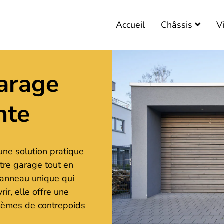
Chassis en Bois
VITRAGES
Accueil
Châssis
V
PORTES DE GARAGE
DEVIS
arage
nte
une solution pratique
otre garage tout en
panneau unique qui
ir, elle offre une
stèmes de contrepoids